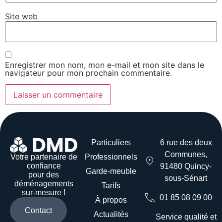
Site web
Enregistrer mon nom, mon e-mail et mon site dans le
navigateur pour mon prochain commentaire.
Particuliers
6 rue des deux
Communes,
Votre partenaire de
Professionnels
confiance
91480 Quincy-
Garde-meuble
pour des
sous-Sénart
déménagements
Tarifs
sur-mesure !
01 85 08 09 00
À propos
Contact
Actualités
Service qualité et