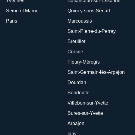
Yvelines
Ballancourt-sur-Essonne
Seine et Marne
Quincy-sous-Sénart
Paris
Marcoussis
Saint-Pierre-du-Perray
Breuillet
Crosne
Fleury-Mérogis
Saint-Germain-lès-Arpajon
Dourdan
Bondoufle
Villebon-sur-Yvette
Bures-sur-Yvette
Arpajon
Igny