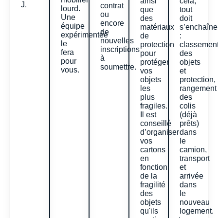
ainsi
cela,
J.
contrat
lourd.
que
tout
ou
Une
des
doit
encore
équipe
matériaux
s’enchaîne
de
expérimentée
de
:
nouvelles
le
protection
classemen
inscriptions
fera
pour
des
à
pour
protéger
objets
soumettre.
vous.
vos
et
objets
protection,
les
rangement
plus
des
fragiles.
colis
Il est
(déjà
conseillé
prêts)
d’organiser
dans
vos
le
cartons
camion,
en
transport
fonction
et
de la
arrivée
fragilité
dans
des
le
objets
nouveau
qu'ils
logement.