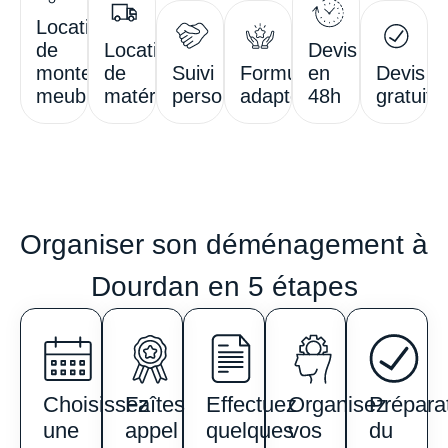
Location
de
Location
Devis
monte-
de
Suivi
Formules
en
Devis
meubles
matériel
personnalisé
adaptées
48h
gratuit
Organiser son déménagement à
Dourdan en 5 étapes
Choisissez
Faîtes
Effectuez
Organisez
Prépara
une
appel
quelques
vos
du