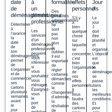
date
à
formalités
effets
Jour
de
un
personnels
J
Des
déménagement
déménageur
formalités
S'il y
Le
administratives
professionnel
a
jour
Déterminer
ne
bien
J
à
sont
Les
quelque
doit
l'avance
pas
services
chose
être
la
non
d'un
sur
planifié
date
plus
déménageur
laquelle
et
de
à
professionnel
se
organisé.
son
oublier.
peuvent
concentrer,
L'objectif
déménagement,
Il est
vous
c'est
est
permet
important
intéresser
bien
que
de
de
si
l'organisation
le
s'organiser
régler
vous
de
déménage
et de
certaines
souhaitez
vos
se
commencer
démarches
vous
effets
passe
ses
comme
ménager.
personnels.
dans
cartons
le
Épargnez-
Il
les
plusieurs
changement
vous
vous
meilleures
semaines
d'adresse,
le
faudra
conditions.
avant
la
port
des
Et
le
résiliation
de
cartons
pour
jour
de
mobilier