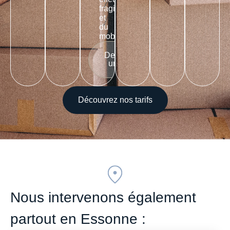
fragiles
et
du
mobilier
Demander
un devis
Découvrez nos tarifs
Nous intervenons également
partout en Essonne :