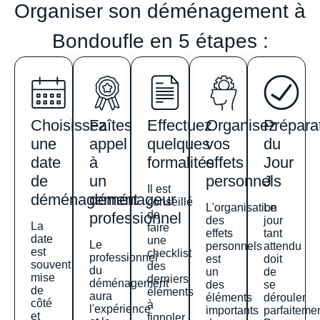
Organiser son déménagement à
Bondoufle en 5 étapes :
Choisissez
Faîtes
Effectuez
Organisez
Prépara
une
appel
quelques
vos
du
date
à
formalités
effets
Jour
de
un
personnels
J
Il est
déménagement
déménageur
conseillé
L'organisation
Le
de
professionnel
des
jour
La
faire
effets
tant
date
une
Le
personnels
attendu
est
checklist
professionnel
est
doit
souvent
des
du
un
de
mise
derniers
déménagement
des
se
de
éléments
aura
éléments
dérouler
côté
à
l'expérience
importants
parfaitemen
et
fignoler.