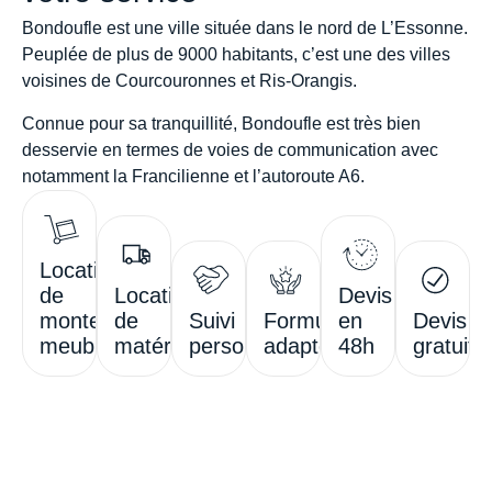
Bondoufle
est une ville située dans le
nord de L’Essonne
.
Peuplée de plus de
9000 habitants
, c’est une des villes
voisines de
Courcouronnes
et
Ris-Orangis
.
Connue pour
sa tranquillité
, Bondoufle est très bien
desservie en termes de voies de communication avec
notamment
la Francilienne
et l’
autoroute A6
.
Location
de
Location
Devis
monte-
de
Suivi
Formules
en
Devis
meubles
matériel
personnalisé
adaptées
48h
gratuit