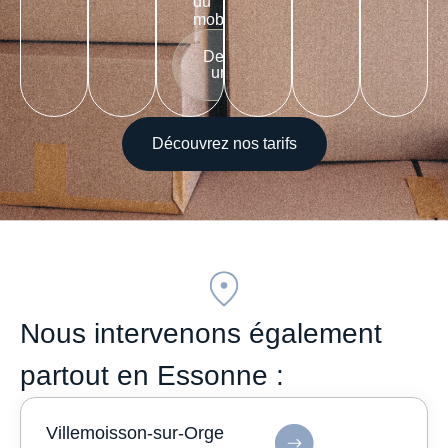
du
mobilier
Demander
un devis
Découvrez nos tarifs
Nous intervenons également
partout en Essonne :
Villemoisson-sur-Orge