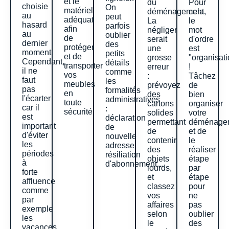
et le
du
Pour
choisie
On
matériel
déménagement.
cela,
au
peut
adéquat
La
le
hasard
parfois
afin
négliger
mot
au
oublier
de
serait
d'ordre
dernier
des
protéger
une
est
moment.
petits
et de
grosse
"organisati
Cependant,
détails
transporter
erreur
!
il ne
comme
vos
:
Tâchez
faut
les
meubles
prévoyez
de
pas
formalités
en
des
bien
l'écarter
administratives
toute
cartons
organiser
car il
:
sécurité.
solides
votre
est
déclaration
permettant
déménage
important
de
de
et de
d'éviter
nouvelle
contenir
le
les
adresse,
des
réaliser
périodes
résiliation
objets
étape
à
d'abonnement...
lourds,
par
forte
et
étape
affluence
classez
pour
comme
vos
ne
par
affaires
pas
exemple
selon
oublier
les
le
des
vacances