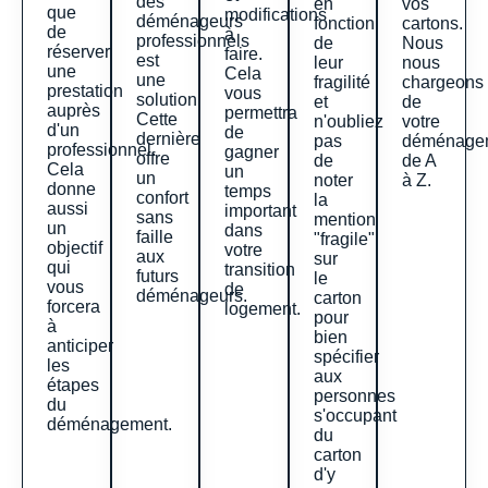
des
en
vos
que
modifications
déménageurs
fonction
cartons.
de
à
professionnels
de
Nous
réserver
faire.
est
leur
nous
une
Cela
une
fragilité
chargeons
prestation
vous
solution.
et
de
auprès
permettra
Cette
n'oubliez
votre
d'un
de
dernière
pas
déménage
professionnel.
gagner
offre
de
de A
Cela
un
un
noter
à Z.
donne
temps
confort
la
aussi
important
sans
mention
un
dans
faille
"fragile"
objectif
votre
aux
sur
qui
transition
futurs
le
vous
de
déménageurs.
carton
forcera
logement.
pour
à
bien
anticiper
spécifier
les
aux
étapes
personnes
du
s'occupant
déménagement.
du
carton
d'y