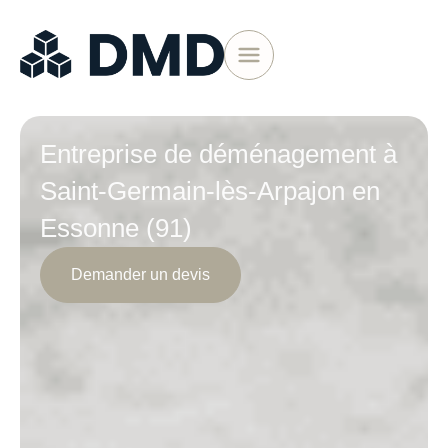
Entreprise de déménagement à
Saint-Germain-lès-Arpajon en
Essonne (91)
Demander un devis