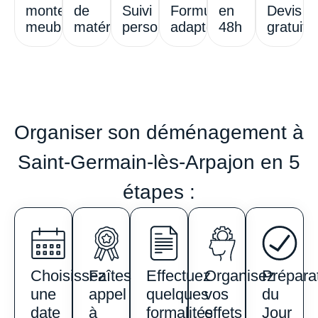
monte-
de
Suivi
Formules
en
Devis
meubles
matériel
personnalisé
adaptées
48h
gratuit
Organiser son déménagement à
Saint-Germain-lès-Arpajon en 5
étapes :
Choisissez
Faîtes
Effectuez
Organisez
Prépara
une
appel
quelques
vos
du
date
à
formalités
effets
Jour