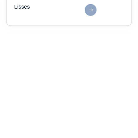
Lisses
Saint-Germain-lès-Corbeil
Paray-Vieille-Poste
Demander un devis