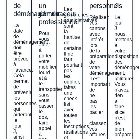
de
un
personnels
J
Les
déménagement
déménageur
démarches
Réalisez
Le
administratives
professionnel
vos
jour
La
sont
cartons
J
date
la
Pour
avec
nous
de
hantise
vous
intérêt
mettons
déménagement
de
aider
lors
à
doit
certains.
à
de la
votre
être
Il ne
porter
préparation
disposition
prévue
faut
votre
de
des
à
pourtant
mobilier
votre
déménage
l'avance.
pas
lourd
déménagement.
et
Cela
les
et à
Il est
utilitaires.
permet
oublier,
le
important
Vous
de
faites
transporter
de
n'avez
prévenir
une
sans
ne
rien
les
check-
vous
pas
à
personnes
list
casser
les
faire
qui
avec
le
bâcler
si ce
aideront
toutes
dos,
:
n'est
le
les
faire
classez
de
jour
inscriptions,
appel
vos
bien
J,
résiliations
à
affaires
préparer
ainsi
et