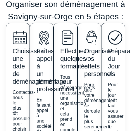
Organiser son déménagement à
Savigny-sur-Orge en 5 étapes :
Choisissez
Faîtes
Effectuez
Organisez
Prépara
une
appel
quelques
vos
du
date
à
formalités
effets
Jour
de
un
personnels
J
Tous
déménagement
déménageur
les
Pour
Pour
déménagements
professionnel
que
le
Contactez-
nécessitent
votre
jour
nous
une
En
déménagement
J, il
le
organisation
faisant
se
faut
plus
et
appel
déroule
vous
tôt
cela
à
le
assurer
possible
prend
une
plus
que
pour
en
société
sereinement
le
choisir
compte