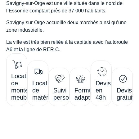
Savigny-sur-Orge
est une ville située dans le nord de
l’
Essonne
comptant près de 37 000 habitants.
Savigny-sur-Orge accueille
deux marchés ainsi qu’une
zone industrielle
.
La ville est très bien reliée à la capitale avec
l’autoroute
A6
et la
ligne de RER C
.
Location
de
Location
Devis
monte-
de
Suivi
Formules
en
Devis
meubles
matériel
personnalisé
adaptées
48h
gratuit