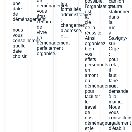
de
possible,
camion
une
les
déménagement,
l'organisation
pourra
date
formalités
vous
est
stationner
de
administratives
êtes
la
dans
déménagement
:
certain
clé
la
:
changement
de
de la
rue
nous
d'adresse,
vivre
réussite.
à
vous
etc.
un
Ainsi,
Savigny-
conseillerons
déménagement
organisez
sur-
quelle
parfaitement
bien
Orge
date
organisé.
vos
:
choisir.
effets
pour
personnels
cela,
en
il
amont
faut
du
faire
déménagement
une
pour
demande
faciliter
à la
le
mairie.
travail
Nous
de
vous
nos
conseillon
déménageurs
également
et le
d'établir