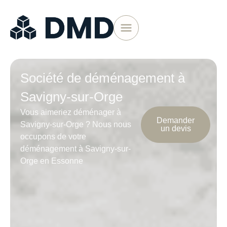
Société de déménagement à
Savigny-sur-Orge
Vous aimeriez déménager à
Demander
Savigny-sur-Orge ? Nous nous
un devis
occupons de votre
déménagement à Savigny-sur-
Orge en Essonne