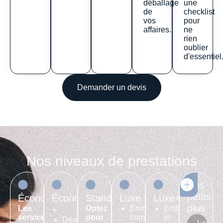
déballage
une
de
checklist
vos
pour
affaires.
ne
rien
oublier
d'essentiel
Demander un devis
Nos niveaux de prestations
Nos
petits
Économique
Économique
Standard
Luxe
Luxe+
plus
Les
+
Optez
Emballage
Emballage
services
pour
complet
et
Démontage