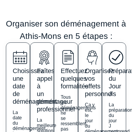
Organiser son déménagement à
Athis-Mons en 5 étapes :
Choisissez
Faîtes
Effectuez
Organisez
Prépara
une
appel
quelques
vos
du
date
à
formalités
effets
Jour
de
un
personnels
J
Tous
déménagement
déménageur
les
Ça y
La
déménagements
professionnel
est,
préparatio
La
ne
le
du
date
se
La
jour
jour
du
ressemblent
meilleure
du
J
déménagement
pas
solution
déménagement
comprend