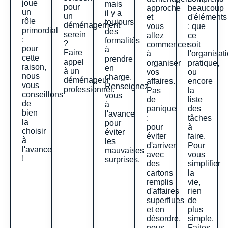
joue
mais
pour
approche
beaucoup
un
il y a
un
et
d'éléments
rôle
toujours
déménagement
vous
: que
primordial
des
serein
allez
ce
:
formalités
?
commencer
soit
pour
à
Faire
à
l'organisat
cette
prendre
appel
organiser
pratique,
raison,
en
à un
vos
ou
nous
charge.
déménageur
affaires.
encore
vous
Renseignez-
professionnel.
Pas
la
conseillons
vous
de
liste
de
à
panique
des
bien
l'avance
:
tâches
la
pour
pour
à
choisir
éviter
éviter
faire.
à
les
d'arriver
Pour
l'avance
mauvaises
avec
vous
!
surprises.
des
simplifier
cartons
la
remplis
vie,
d'affaires
rien
superflues
de
et en
plus
désordre,
simple.
nous
Faites