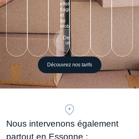
effets
fragiles
et
du
mobilier
Demander
un devis
Découvrez nos tarifs
Nous intervenons également
partout en Essonne :