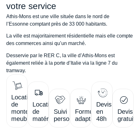
votre service
Athis-Mons
est une ville située dans le nord de
l’
Essonne
comptant près de 33 000 habitants.
La
ville est majoritairement résidentielle
mais elle compte
des commerces ainsi qu’un marché.
Desservie par le RER C
, la ville d’Athis-Mons est
également reliée à la porte d’Italie via la ligne 7 du
tramway.
Location
de
Location
Devis
monte-
de
Suivi
Formules
en
Devis
meubles
matériel
personnalisé
adaptées
48h
gratuit